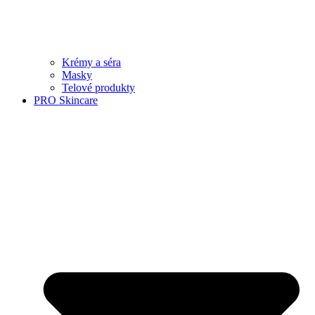
Krémy a séra
Masky
Telové produkty
PRO Skincare