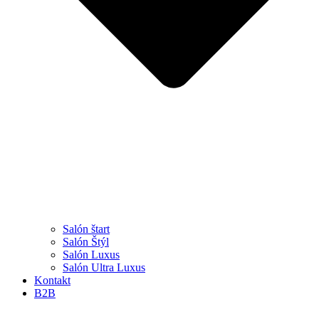
Salón štart
Salón Štýl
Salón Luxus
Salón Ultra Luxus
Kontakt
B2B