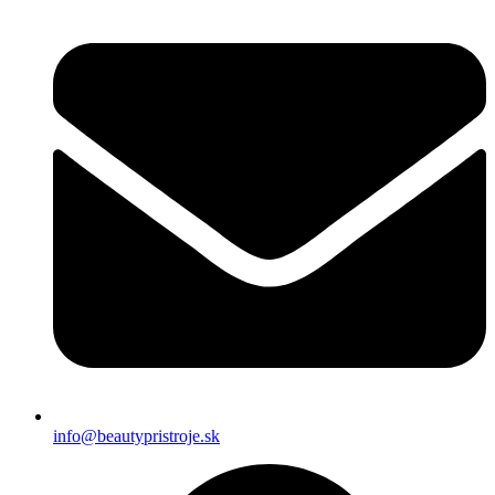
info@beautypristroje.sk