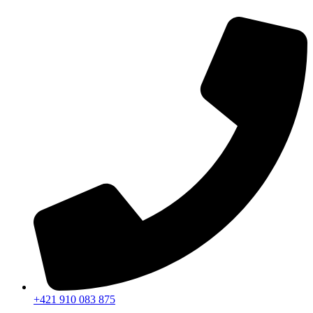
Preskočiť
na
obsah
+421 910 083 875