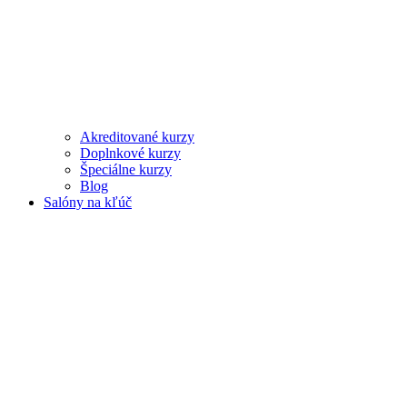
Akreditované kurzy
Doplnkové kurzy
Špeciálne kurzy
Blog
Salóny na kľúč