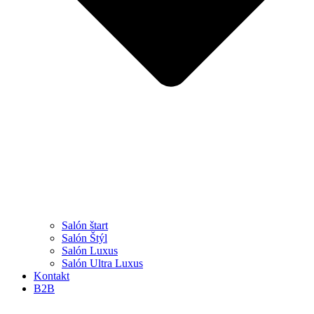
Salón štart
Salón Štýl
Salón Luxus
Salón Ultra Luxus
Kontakt
B2B