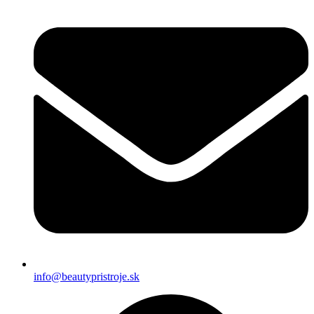
info@beautypristroje.sk