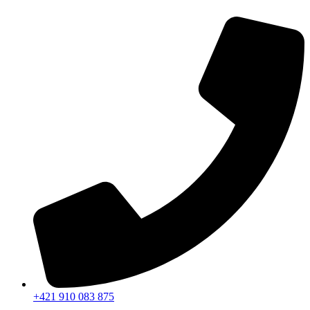
Preskočiť
na
obsah
+421 910 083 875