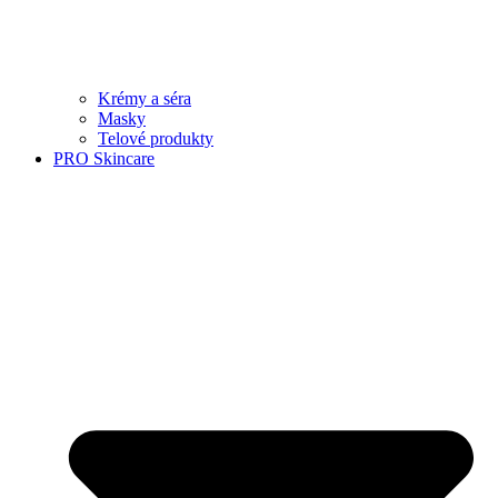
Krémy a séra
Masky
Telové produkty
PRO Skincare