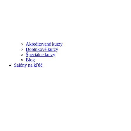
Akreditované kurzy
Doplnkové kurzy
Špeciálne kurzy
Blog
Salóny na kľúč