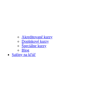
Akreditované kurzy
Doplnkové kurzy
Špeciálne kurzy
Blog
Salóny na kľúč