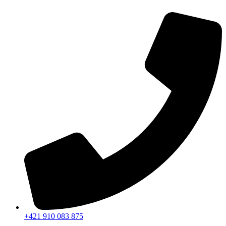
Preskočiť
na
obsah
+421 910 083 875