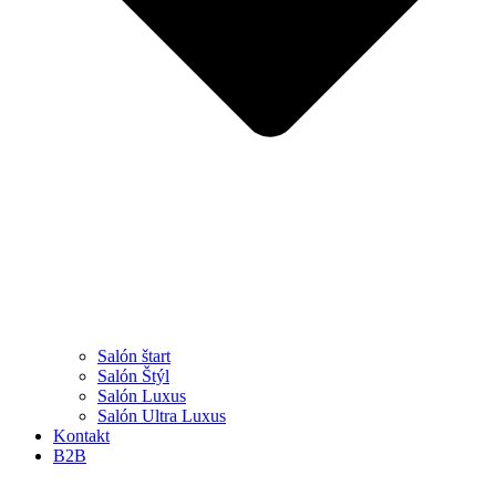
Salón štart
Salón Štýl
Salón Luxus
Salón Ultra Luxus
Kontakt
B2B