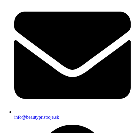
info@beautypristroje.sk