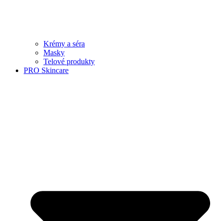
Krémy a séra
Masky
Telové produkty
PRO Skincare