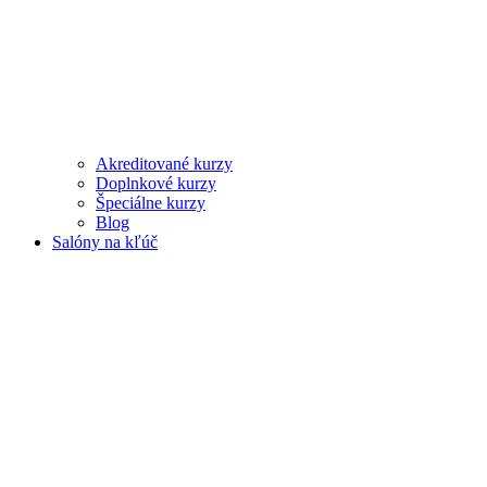
Akreditované kurzy
Doplnkové kurzy
Špeciálne kurzy
Blog
Salóny na kľúč