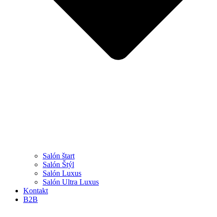
Salón štart
Salón Štýl
Salón Luxus
Salón Ultra Luxus
Kontakt
B2B