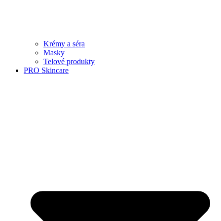
Krémy a séra
Masky
Telové produkty
PRO Skincare