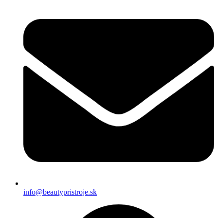
info@beautypristroje.sk