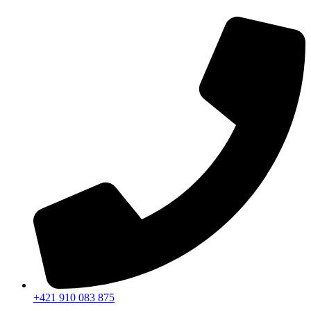
Preskočiť
na
obsah
+421 910 083 875