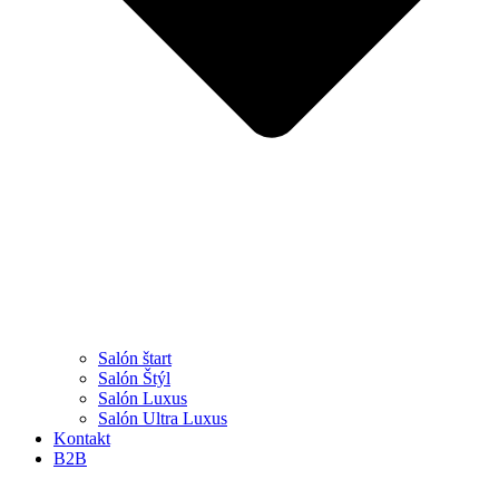
Salón štart
Salón Štýl
Salón Luxus
Salón Ultra Luxus
Kontakt
B2B