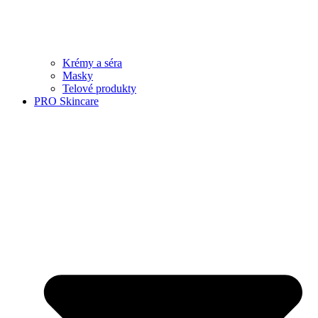
Krémy a séra
Masky
Telové produkty
PRO Skincare