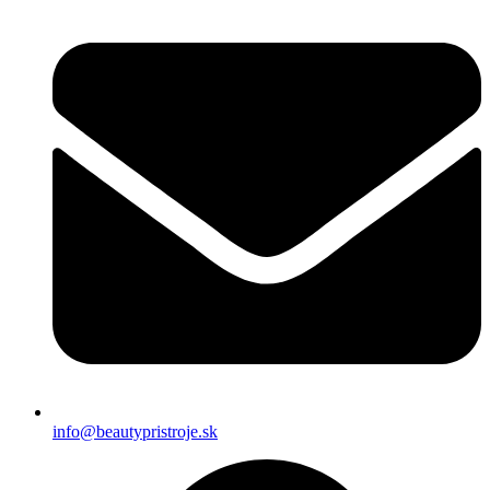
info@beautypristroje.sk