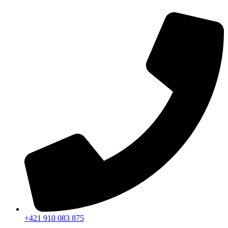
Preskočiť
na
obsah
+421 910 083 875