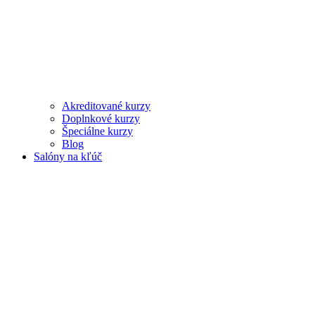
Akreditované kurzy
Doplnkové kurzy
Špeciálne kurzy
Blog
Salóny na kľúč