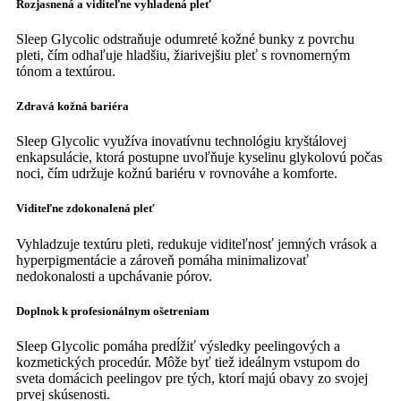
Rozjasnená a viditeľne vyhladená pleť
Sleep Glycolic odstraňuje odumreté kožné bunky z povrchu
pleti, čím odhaľuje hladšiu, žiarivejšiu pleť s rovnomerným
tónom a textúrou.
Zdravá kožná bariéra
Sleep Glycolic využíva inovatívnu technológiu kryštálovej
enkapsulácie, ktorá postupne uvoľňuje kyselinu glykolovú počas
noci, čím udržuje kožnú bariéru v rovnováhe a komforte.
Viditeľne zdokonalená pleť
Vyhladzuje textúru pleti, redukuje viditeľnosť jemných vrások a
hyperpigmentácie a zároveň pomáha minimalizovať
nedokonalosti a upchávanie pórov.
Doplnok k profesionálnym ošetreniam
Sleep Glycolic pomáha predĺžiť výsledky peelingových a
kozmetických procedúr. Môže byť tiež ideálnym vstupom do
sveta domácich peelingov pre tých, ktorí majú obavy zo svojej
prvej skúsenosti.