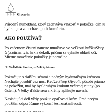
Glycerin
Prírodný humektant, ktorý zachytáva vlhkosť v pokožke, čím ju
hydratuje a zanecháva pocit komfortu.
AKO POUŽÍVAŤ
Po večernom čistení naneste množstvo vo veľkosti hrášku
Sleep
Glycolic
na tvár, krk a dekolt, pričom sa vyhnite oblasti očí.
Mierne mravčenie pokožky je normálne.
POZNÁMKA: Používajte 2–3× týždenne.
Pokračujte s ďalšími sérami a nočným hydratačným krémom.
Nechajte pôsobiť cez noc. Keďže
Sleep Glycolic
pôsobí priamo
na pokožku, mal by byť druhým krokom večernej rutiny (po
čistení). Všetky ďalšie séra a krémy aplikujte navrch.
Nasledujúci deň vždy použite opaľovací krém. Pred prvým
použitím odporúčame vykonať test znášanlivosti.