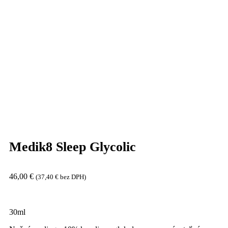
Medik8 Sleep Glycolic
46,00
€
(
37,40
€
bez DPH)
30ml