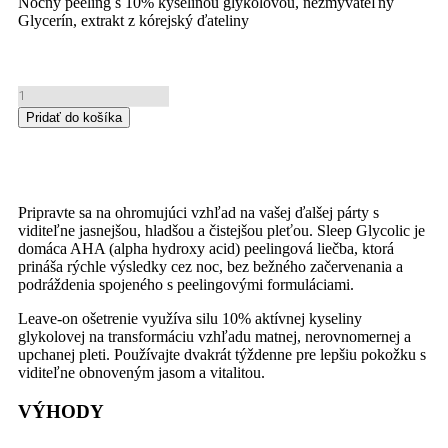
Nočný peeling s 10% kyselinou glykolovou, nezmývateľný
Glycerín, extrakt z kórejský ďateliny
Pridať do košíka
Pripravte sa na ohromujúci vzhľad na vašej ďalšej párty s
viditeľne jasnejšou, hladšou a čistejšou pleťou. Sleep Glycolic je
domáca AHA (alpha hydroxy acid) peelingová liečba, ktorá
prináša rýchle výsledky cez noc, bez bežného začervenania a
podráždenia spojeného s peelingovými formuláciami.
Leave-on ošetrenie využíva silu 10% aktívnej kyseliny
glykolovej na transformáciu vzhľadu matnej, nerovnomernej a
upchanej pleti. Používajte dvakrát týždenne pre lepšiu pokožku s
viditeľne obnoveným jasom a vitalitou.
VÝHODY