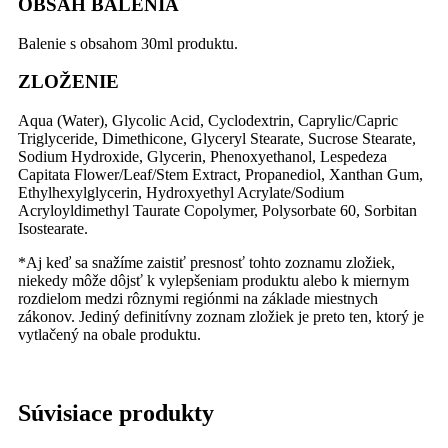
OBSAH BALENIA
Balenie s obsahom 30ml produktu.
ZLOŽENIE
Aqua (Water), Glycolic Acid, Cyclodextrin, Caprylic/Capric
Triglyceride, Dimethicone, Glyceryl Stearate, Sucrose Stearate,
Sodium Hydroxide, Glycerin, Phenoxyethanol, Lespedeza
Capitata Flower/Leaf/Stem Extract, Propanediol, Xanthan Gum,
Ethylhexylglycerin, Hydroxyethyl Acrylate/Sodium
Acryloyldimethyl Taurate Copolymer, Polysorbate 60, Sorbitan
Isostearate.
*Aj keď sa snažíme zaistiť presnosť tohto zoznamu zložiek,
niekedy môže dôjsť k vylepšeniam produktu alebo k miernym
rozdielom medzi rôznymi regiónmi na základe miestnych
zákonov. Jediný definitívny zoznam zložiek je preto ten, ktorý je
vytlačený na obale produktu.
Súvisiace produkty