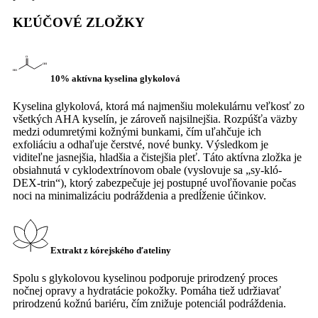
KĽÚČOVÉ ZLOŽKY
10% aktívna kyselina glykolová
Kyselina glykolová, ktorá má najmenšiu molekulárnu veľkosť zo
všetkých AHA kyselín, je zároveň najsilnejšia. Rozpúšťa väzby
medzi odumretými kožnými bunkami, čím uľahčuje ich
exfoliáciu a odhaľuje čerstvé, nové bunky. Výsledkom je
viditeľne jasnejšia, hladšia a čistejšia pleť. Táto aktívna zložka je
obsiahnutá v cyklodextrínovom obale (vyslovuje sa „sy-kló-
DEX-trin“), ktorý zabezpečuje jej postupné uvoľňovanie počas
noci na minimalizáciu podráždenia a predĺženie účinkov.
Extrakt z kórejského ďateliny
Spolu s glykolovou kyselinou podporuje prirodzený proces
nočnej opravy a hydratácie pokožky. Pomáha tiež udržiavať
prirodzenú kožnú bariéru, čím znižuje potenciál podráždenia.