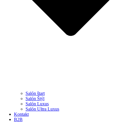
Salón štart
Salón Štýl
Salón Luxus
Salón Ultra Luxus
Kontakt
B2B