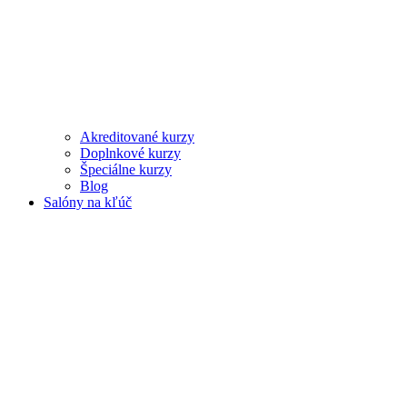
Akreditované kurzy
Doplnkové kurzy
Špeciálne kurzy
Blog
Salóny na kľúč