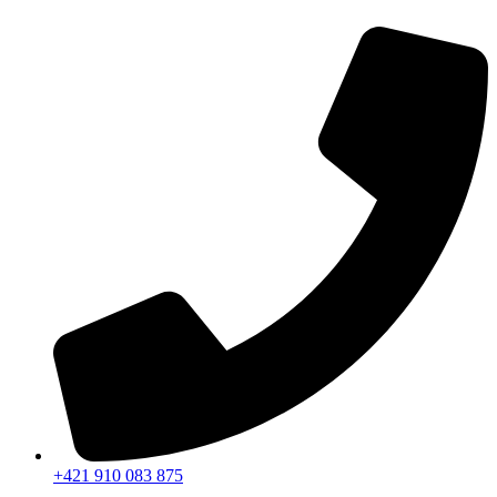
Preskočiť
na
obsah
+421 910 083 875