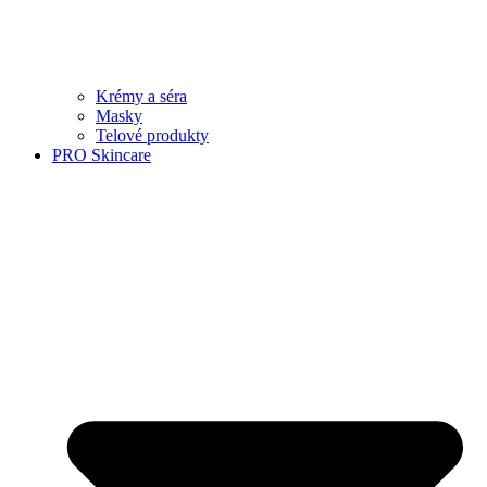
Krémy a séra
Masky
Telové produkty
PRO Skincare