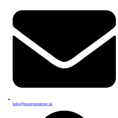
info@beautypristroje.sk