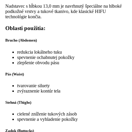
Nadstavec s hĺbkou 13,0 mm je navrhnutý špeciálne na hlboké
podkožné vrstvy a tukové tkanivo, kde klasické HIFU
technológie končia.
Oblasti použitia:
Brucho (Abdomen)
redukcia lokálneho tuku
spevnenie ochabnutej pokožky
zlepšenie obvodu pásu
Pás (Waist)
tvarovanie siluety
zvýraznenie kontúr tela
Stehná (Thighs)
cielené zníženie tukových zásob
spevnenie a vyhladenie pokožky
Zadok (Buttocks)