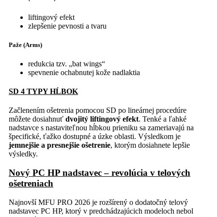
liftingový efekt
zlepšenie pevnosti a tvaru
Paže (Arms)
redukcia tzv. „bat wings“
spevnenie ochabnutej kože nadlaktia
SD 4 TYPY HĹBOK
Začlenením ošetrenia pomocou SD po lineárnej procedúre
môžete dosiahnuť
dvojitý liftingový efekt
. Tenké a ľahké
nadstavce s nastaviteľnou hĺbkou prieniku sa zameriavajú na
špecifické, ťažko dostupné a úzke oblasti. Výsledkom je
jemnejšie a presnejšie ošetrenie
, ktorým dosiahnete lepšie
výsledky.
Nový PC HP nadstavec – revolúcia v telových
ošetreniach
Najnovší MFU PRO 2026 je rozšírený o dodatočný telový
nadstavec PC HP, ktorý v predchádzajúcich modeloch nebol