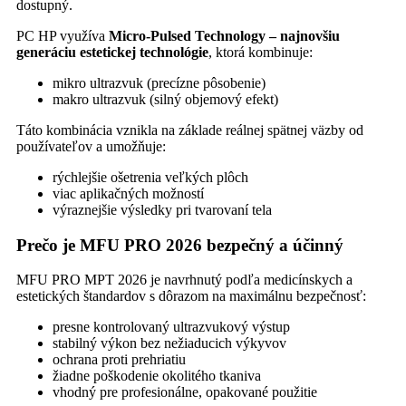
dostupný.
PC HP využíva
Micro-Pulsed Technology – najnovšiu
generáciu estetickej technológie
, ktorá kombinuje:
mikro ultrazvuk (precízne pôsobenie)
makro ultrazvuk (silný objemový efekt)
Táto kombinácia vznikla na základe reálnej spätnej väzby od
používateľov a umožňuje:
rýchlejšie ošetrenia veľkých plôch
viac aplikačných možností
výraznejšie výsledky pri tvarovaní tela
Prečo je MFU PRO 2026 bezpečný a účinný
MFU PRO MPT 2026 je navrhnutý podľa medicínskych a
estetických štandardov s dôrazom na maximálnu bezpečnosť:
presne kontrolovaný ultrazvukový výstup
stabilný výkon bez nežiaducich výkyvov
ochrana proti prehriatiu
žiadne poškodenie okolitého tkaniva
vhodný pre profesionálne, opakované použitie