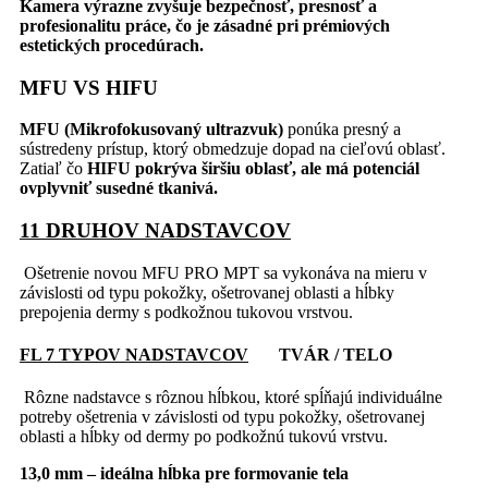
Kamera výrazne zvyšuje bezpečnosť, presnosť a
profesionalitu práce, čo je zásadné pri prémiových
estetických procedúrach.
MFU VS HIFU
MFU (Mikrofokusovaný ultrazvuk)
ponúka presný a
sústredeny prístup, ktorý obmedzuje dopad na cieľovú oblasť.
Zatiaľ čo
HIFU pokrýva širšiu oblasť, ale má potenciál
ovplyvniť susedné tkanivá.
11 DRUHOV NADSTAVCOV
Ošetrenie novou MFU PRO MPT sa vykonáva na mieru v
závislosti od typu pokožky, ošetrovanej oblasti a hĺbky
prepojenia dermy s podkožnou tukovou vrstvou.
FL 7 TYPOV NADSTAVCOV
TVÁR / TELO
Rôzne nadstavce s rôznou hĺbkou, ktoré spĺňajú individuálne
potreby ošetrenia v závislosti od typu pokožky, ošetrovanej
oblasti a hĺbky od dermy po podkožnú tukovú vrstvu.
13,0 mm – ideálna hĺbka pre formovanie tela