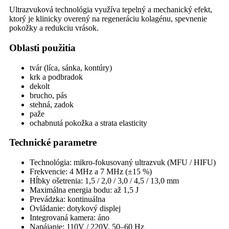
Ultrazvuková technológia využíva tepelný a mechanický efekt,
ktorý je klinicky overený na regeneráciu kolagénu, spevnenie
pokožky a redukciu vrások.
Oblasti použitia
tvár (líca, sánka, kontúry)
krk a podbradok
dekolt
brucho, pás
stehná, zadok
paže
ochabnutá pokožka a strata elasticity
Technické parametre
Technológia: mikro-fokusovaný ultrazvuk (MFU / HIFU)
Frekvencie: 4 MHz a 7 MHz (±15 %)
Hĺbky ošetrenia: 1,5 / 2,0 / 3,0 / 4,5 / 13,0 mm
Maximálna energia bodu: až 1,5 J
Prevádzka: kontinuálna
Ovládanie: dotykový displej
Integrovaná kamera: áno
Napájanie: 110V / 220V, 50–60 Hz