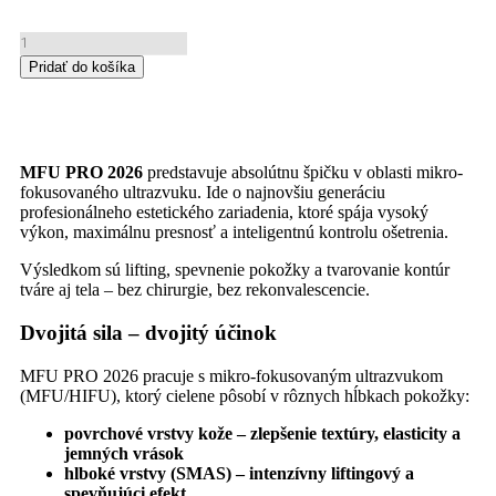
Pridať do košíka
MFU PRO 2026
predstavuje absolútnu špičku v oblasti mikro-
fokusovaného ultrazvuku. Ide o najnovšiu generáciu
profesionálneho estetického zariadenia, ktoré spája vysoký
výkon, maximálnu presnosť a inteligentnú kontrolu ošetrenia.
Výsledkom sú lifting, spevnenie pokožky a tvarovanie kontúr
tváre aj tela – bez chirurgie, bez rekonvalescencie.
Dvojitá sila – dvojitý účinok
MFU PRO 2026 pracuje s mikro-fokusovaným ultrazvukom
(MFU/HIFU), ktorý cielene pôsobí v rôznych hĺbkach pokožky:
povrchové vrstvy kože – zlepšenie textúry, elasticity a
jemných vrások
hlboké vrstvy (SMAS) – intenzívny liftingový a
spevňujúci efekt