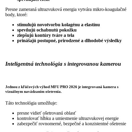
Presne zameraná ultrazvuková energia vytvára mikro-koagulačné
body, ktoré:
stimulujú novotvorbu kolagénu a elastínu
spevňujú ochabnutú pokožku
zlepšujú kontúry tváre a tela
prinášajú postupné, prirodzené a dlhodobé výsledky
Inteligentná technológia s integrovanou kamerou
Jednou z kľúčových výhod MFU PRO 2026 je integrovaná kamera s
vizuálnym navádzaním ošetrenia.
Táto technológia umožňuje:
presne vidieť ošetrovanú oblasť
kontrolovať hĺbku a umiestnenie ultrazvukovej energie
zabezpečiť rovnomerné, bezpečné a konzistentné ošetrenie