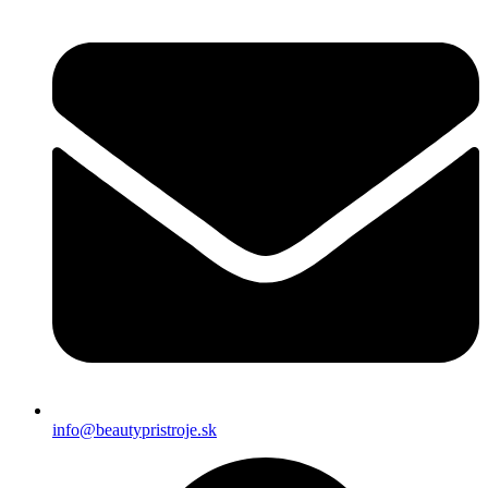
info@beautypristroje.sk