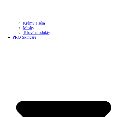
Krémy a séra
Masky
Telové produkty
PRO Skincare