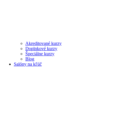
Akreditované kurzy
Doplnkové kurzy
Špeciálne kurzy
Blog
Salóny na kľúč