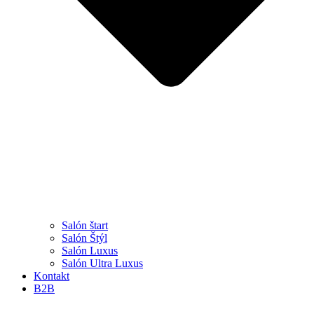
Salón štart
Salón Štýl
Salón Luxus
Salón Ultra Luxus
Kontakt
B2B