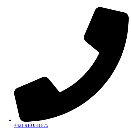
Preskočiť
na
obsah
+421 910 083 875