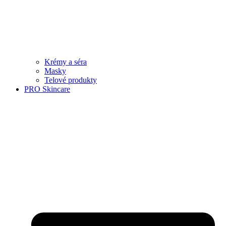
Krémy a séra
Masky
Telové produkty
PRO Skincare