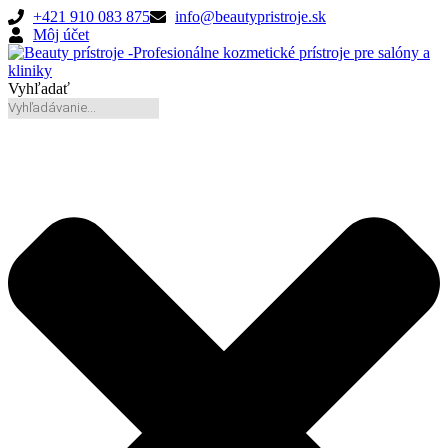
Preskočiť
+421 910 083 875
info@beautypristroje.sk
na
Môj účet
obsah
Vyhľadať