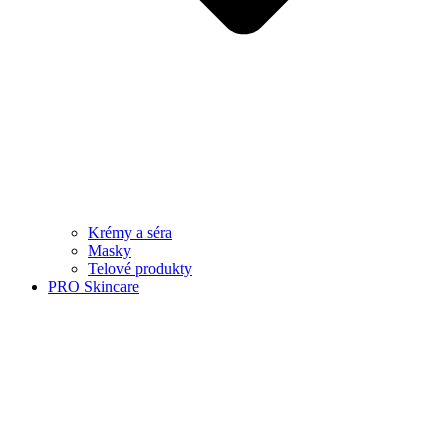
Krémy a séra
Masky
Telové produkty
PRO Skincare