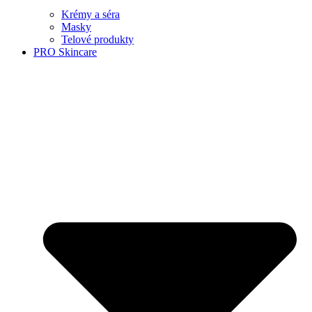
Krémy a séra
Masky
Telové produkty
PRO Skincare