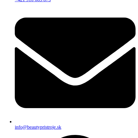
info@beautypristroje.sk