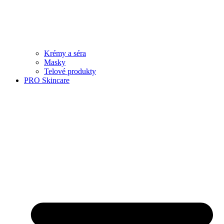
Krémy a séra
Masky
Telové produkty
PRO Skincare