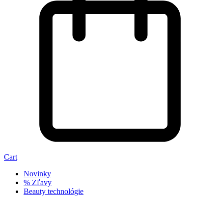
Cart
Novinky
% Zľavy
Beauty technológie