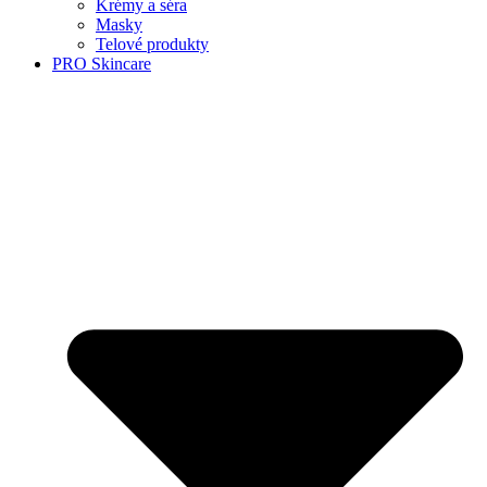
Krémy a séra
Masky
Telové produkty
PRO Skincare